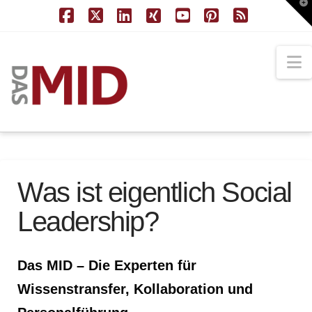
T
t
W
Facebook
X
LinkedIn
XING
YouTube
Pinterest
RSS
N
Was ist eigentlich Social
Leadership?
Das MID – Die Experten für
Wissenstransfer, Kollaboration und