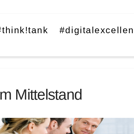
#think!tank
#digitalexcelle
im Mittelstand