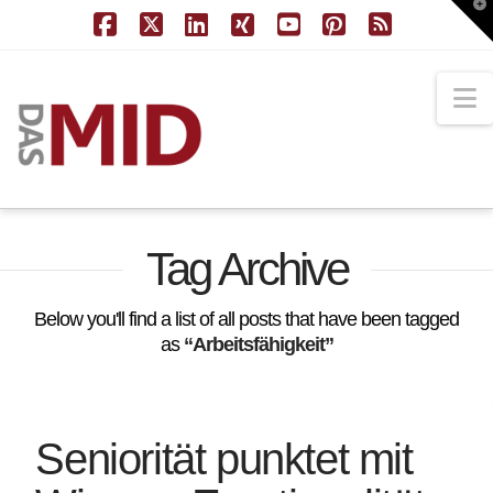
T
t
W
Facebook
X
LinkedIn
XING
YouTube
Pinterest
RSS
N
Tag Archive
Below you'll find a list of all posts that have been tagged
as
“Arbeitsfähigkeit”
Seniorität punktet mit