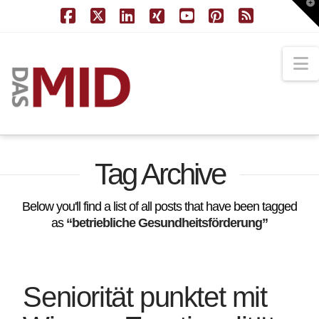
T
t
W
Facebook
X
LinkedIn
XING
YouTube
Pinterest
RSS
N
Tag Archive
Below you'll find a list of all posts that have been tagged
as
“betriebliche Gesundheitsförderung”
Seniorität punktet mit