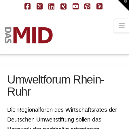
T
t
W
Facebook
X
LinkedIn
XING
YouTube
Pinterest
RSS
N
Umweltforum Rhein-
Ruhr
Die Regionalforen des Wirtschaftsrates der
Deutschen Umweltstiftung sollen das