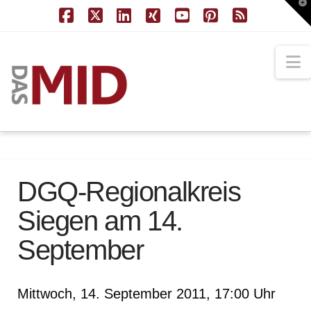
T
t
W
Facebook
X
LinkedIn
XING
YouTube
Pinterest
RSS
N
DGQ-Regionalkreis
Siegen am 14.
September
Mittwoch, 14. September 2011, 17:00 Uhr