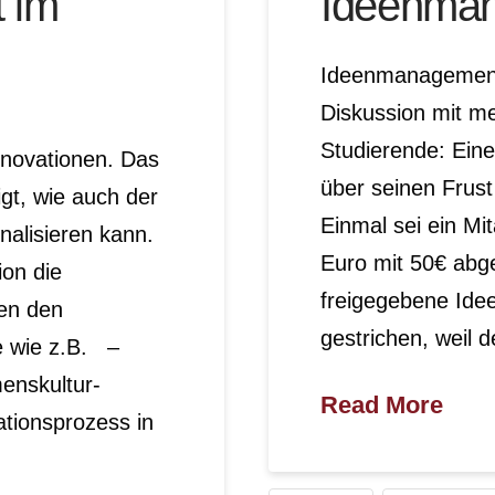
 im
Ideenman
Ideenmanagement 
Diskussion mit me
Studierende: Eine
novationen. Das
über seinen Frust
gt, wie auch der
Einmal sei ein Mi
nalisieren kann.
Euro mit 50€ abg
ion die
freigegebene Ide
en den
gestrichen, weil 
e wie z.B. –
enskultur-
Read More
ationsprozess in