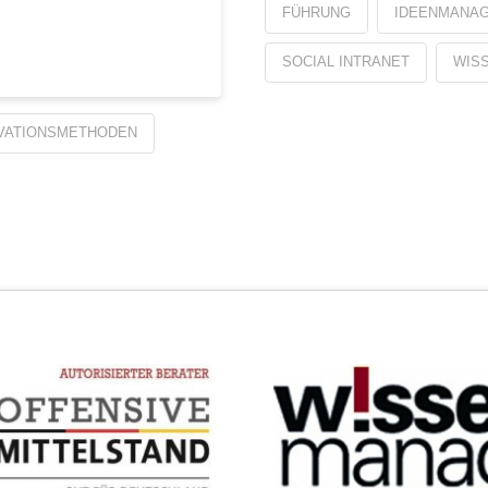
FÜHRUNG
IDEENMANA
SOCIAL INTRANET
WIS
VATIONSMETHODEN