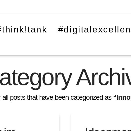
#think!tank
#digitalexcelle
ategory Archi
 of all posts that have been categorized as
“Inn