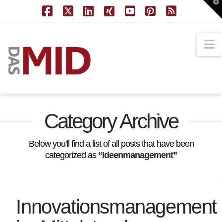
T
t
W
Facebook
X
LinkedIn
XING
YouTube
Pinterest
RSS
N
Category Archive
Below you'll find a list of all posts that have been
categorized as
“Ideenmanagement”
Innovationsmanagement