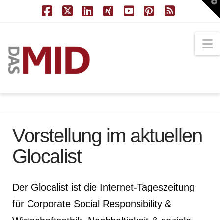
T
t
W
Facebook
X
LinkedIn
XING
YouTube
Pinterest
RSS
N
Vorstellung im aktuellen
Glocalist
Der Glocalist ist die Internet-Tageszeitung
für Corporate Social Responsibility &