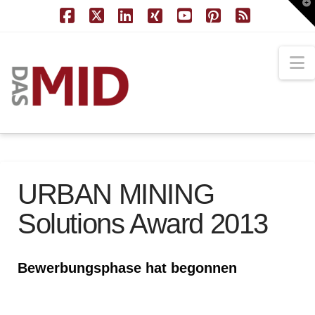
T
t
W
Facebook
X
LinkedIn
XING
YouTube
Pinterest
RSS
N
URBAN MINING
Solutions Award 2013
Bewerbungsphase hat begonnen