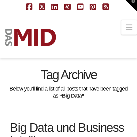
T
t
W
Facebook
X
LinkedIn
XING
YouTube
Pinterest
RSS
N
Tag Archive
Below you'll find a list of all posts that have been tagged
as
“Big Data”
Big Data und Business