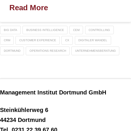
Read More
BIG DATA
BUSINESS INTELLIGENCE
CEM
CONTROLLING
CRM
CUSTOMER EXPERIENCE
CX
DIGITALER WANDEL
DORTMUND
OPERATIONS RESEARCH
UNTERNEHMENSBERATUNG
Management Institut Dortmund GmbH
Steinkühlerweg 6
44234 Dortmund
Tel. 0231 22 39 67 60