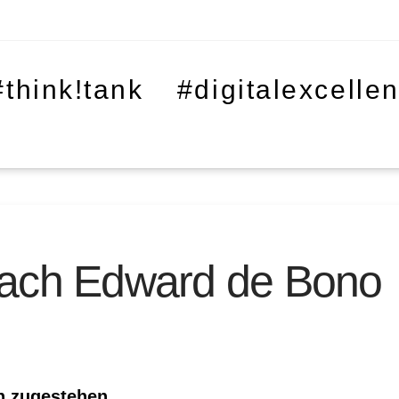
#think!tank
#digitalexcelle
ach Edward de Bono
n zugestehen.