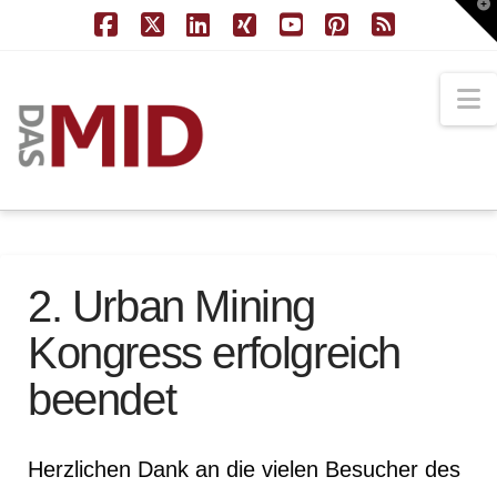
T
t
W
Facebook
X
LinkedIn
XING
YouTube
Pinterest
RSS
N
2. Urban Mining
Kongress erfolgreich
beendet
Herzlichen Dank an die vielen Besucher des