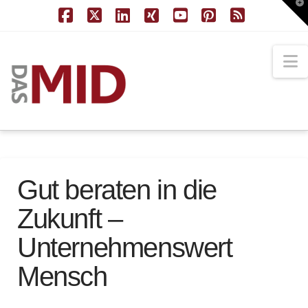
T
t
W
Facebook
X
LinkedIn
XING
YouTube
Pinterest
RSS
N
Gut beraten in die
Zukunft –
Unternehmenswert
Mensch